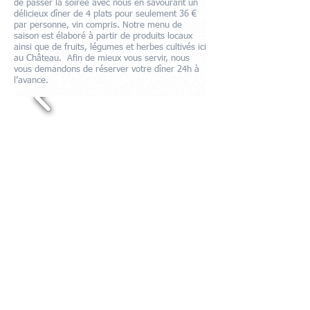
de passer la soirée avec nous en savourant un
délicieux dîner de 4 plats pour seulement 36 €
par personne, vin compris. Notre menu de
saison est élaboré à partir de produits locaux
ainsi que de fruits, légumes et herbes cultivés ici
au Château. Afin de mieux vous servir, nous
vous demandons de réserver votre dîner 24h à
l’avance.
Contact Us
Tel: +33 (0) 6 77 92 56 96
Email:
chateau.mezger@icloud.com
Address​​​​​​: 105 chemin de bois vieux de
bernoye, Albefeuille Lagarde 82290, Midi-
Pyrenees